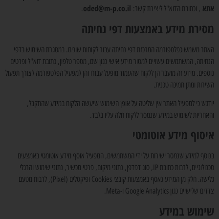
אתא
oded@m-p.co.il
, וכתובת הדוא"ל ליצירת קשר:
.
מסירת מידע באמצעות דפי נחיתה
האתר משמש כפלטפורמה המרכזת דפי נחיתה עבור לקוחות שונים. במסגרת השימוש בדפי
הנחיתה, המשתמשים עשויים למסור מידע אישי כגון שם, מספר טלפון, כתובת דוא"ל ופרטים
נוספים. מידע זה מועבר הן ללקוח שהעמוד מופעל עבורו והן למפעיל הפלטפורמה לצורך תפעול
השירות ומתן תמיכה טכנית.
יודגש כי למפעיל האתר אין שליטה על אופן השימוש שיעשה הלקוח במידע שהתקבל,
והאחריות לשימוש במידע שנמסר ללקוח חלה עליו בלבד.
איסוף מידע אוטומטי
בנוסף למידע שנמסר ישירות על ידי המשתמשים, המפעיל אוסף מידע אוטומטי באמצעים
טכנולוגיים, לרבות כתובת IP, סוג דפדפן, נתוני מיקום, פרטי מכשיר, נתוני שימוש והרגלי
גלישה. חלק מן המידע נאסף באמצעות קובצי Cookies ופיקסלים (Pixel), לרבות מטעם
צדדים שלישיים כגון Google Analytics ו-Meta.
שימוש במידע