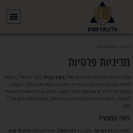
מדיניות פרטיות
דף הבית
»
מדיניות פרטיות
מדיניות פרטיות
נדל"ן בארץ הקודש
מסמך זה מהווה את מדיניות הפרטיות של
(להלן: "המפעיל"), המשמש
כמפעיל פלטפורמה אינטרנטית המרכזת דפי נחיתה עבור לקוחות שונים (להלן: "הלקוחות").
המסמך נועד להסדיר את אופן איסוף המידע, שימושו, שמירתו, והעברת האחריות בין המפעיל
ללקוחותיו, בהתאם להוראות הדין ובפרט חוק הגנת הפרטיות, התשמ"א-1981 ותיקון מס' 13
לחוק.
זיהוי המפעיל
הקידום שלי
516531371
מירון 16 קרית
המפעיל הוא
, מספר ח.פ
, שמשרדיו בכתובת