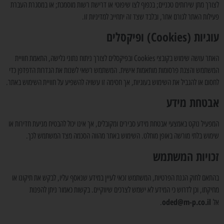
לצורך מתן שירותים טכניים; בכפוף לצו שיפוטי או דרישת רשות מוסמכת; או במסגרת העברת
פעילות האתר לגורם אחר, ובלבד שצד זה יתחייב למדיניות זו.
עוגיות (Cookies) ופיקסלים
האתר עושה שימוש בקובצי Cookies ובפיקסלים לצורך ניתוח נתוני גלישה, התאמת חוויית
המשתמש והצגת פרסומות מותאמות אישית. המשתמש רשאי לשנות את הגדרות הדפדפן כדי
לחסום או להגביל את השימוש בעוגיות, אך חסימה זו עשויה להשפיע על חוויית השימוש באתר.
אבטחת מידע
המפעיל נוקט באמצעי אבטחת מידע סבירים ומקובלים, אך אינו יכול להבטיח מניעת חדירות או
שימוש בלתי מורשה באופן מוחלט. השימוש באתר מהווה הסכמה מצד המשתמש לכך.
זכויות המשתמש
בהתאם לחוק הגנת הפרטיות, המשתמש זכאי לעיין במידע שנאסף עליו, לבקש את תיקונו או
מחיקתו, וכן לדרוש כי המידע לא ישמש לצרכים שיווקיים. בקשות כאמור ניתן להפנות
oded@m-p.co.il
אל
.