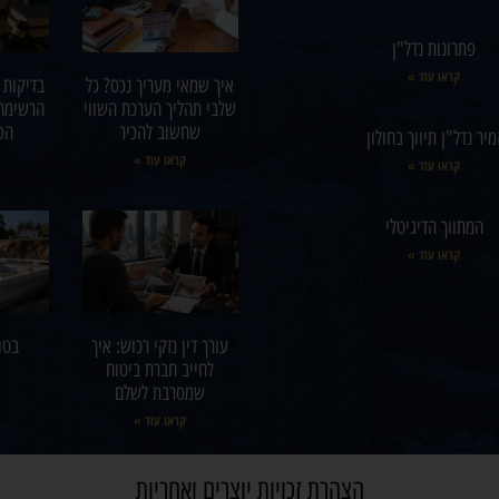
פתרונות נדל"ן
קראו עוד »
איך שמאי מעריך נכס? כל
בדיקות 
שלבי תהליך הערכת השווי
הרשימה
שחשוב להכיר
הפ
מיר נדל"ן תיווך בחולון
קראו עוד »
קראו עוד »
המתווך הדיגיטלי
קראו עוד »
עורך דין נזקי רכוש: איך
בטון
לחייב חברת ביטוח
שמסרבת לשלם
קראו עוד »
הצהרת זכויות יוצרים ואחריות