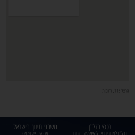
הרצל 115, רחובות
נכסי נדל"ן
משרדי תיווך בישראל
נדל"ן למגורים או להשקעה בדרום
אס קיי ייעוץ מס