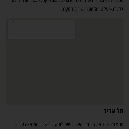
סניף יוקרתי באזור התעשייה של הרצליה, הפונה לקהל העסקי והפרטי גם
יחד. דגש על טיפול מהיר ושירות דיסקרטי.
תל אביב
סניף תל אביב פועל במרכז העיר ומיועד לתושבי גוש דן. המרפאה עובדת