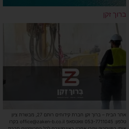
ברוך זקן
אתר הבית – ברוך זקן חברת קידוחים רותם 27, מבשרת ציון
טלפון: 053-7711045 וואטסאפ office@zaken-b.co.il בקרו
אותי בפייסבוק עקבו אחריי באינסטגרם לכל הפרויקטים חברת