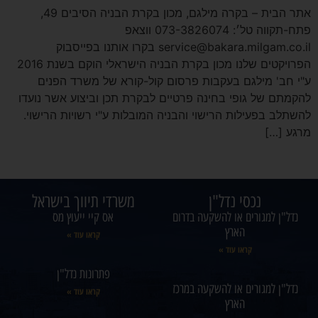
אתר הבית – בקרה מילגם, מכון בקרת הבניה הסיבים 49,
פתח-תקווה טל׳: 073-3826074 ווצאפ
service@bakara.milgam.co.il בקרו אותנו בפייסבוק
הפרויקטים שלנו מכון בקרת הבניה הישראלי הוקם בשנת 2016
ע"י חב' מילגם בעקבות פרסום קול-קורא של משרד הפנים
להקמתם של גופי בחינה פרטיים לבקרת תכן וביצוע אשר נועדו
להשתלב בפעילות הרישוי והבניה המובלות ע"י רשויות הרישוי.
מרגע […]
נכסי נדל"ן
משרדי תיווך בישראל
נדל"ן למגורים או להשקעה בדרום
אס קיי ייעוץ מס
הארץ
קראו עוד »
קראו עוד »
פתרונות נדל"ן
נדל"ן למגורים או להשקעה במרכז
קראו עוד »
הארץ