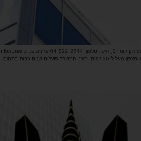
לכל הנכסים מורג נכסים, פעיל בתחום הנדל"ן בחיפה והצפון מעל ל-20 שנים, סוכני 