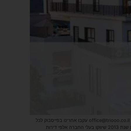
אתר הבית – TRIO שיווק פרויקטים חדשים כתובתנו: שדרות מוריה 52, חיפה טלפון: 2142* זמינים גם בוואטסאפ! דוא"ל: office@triooo.co.il עקבו אחרינו בפייסבוק לכל
הפרויקטים חברת TRIO – שיווק פרויקטים בנדל"ן הינה אחת מחברות שיווק הפרויקטים הבולטות והמתפתחות בארץ, מאז שנת 2013 שיווקו בעלי החברה אלפי דירות