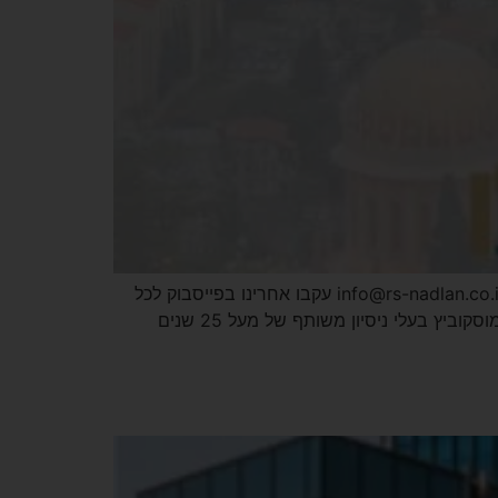
אתר הבית – פתרונות נדל"ן תיווך בחיפה כתובתנו: שדרות מוריה 52, חיפה טלפון: *3924 זמינים גם בוואטסאפ! דוא"ל: info@rs-nadlan.co.il עקבו אחרינו בפייסבוק לכל
הדירות למכירה בחיפה והקריות הכירו את משרד התיווך פתרונות נדל"ן.שלושת בעלי המשרד אמיר רז, אלדר ישראלי ובן מוסקוביץ בעלי ניסיון משותף של מעל 25 שנים