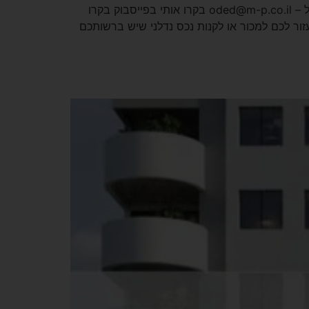
אתר הבית – המתווך הדיגיטלי נדלן למכירה וקנייה בארץ ובעולם חייגו אלינו – 054-2634434 זמינה גם בוואטסאפ! דוא"ל – oded@m-p.co.il בקרו אותי בפייסבוק בקרו
זור לכם למכור או לקנות נכס נדלני שיש ברשותכם