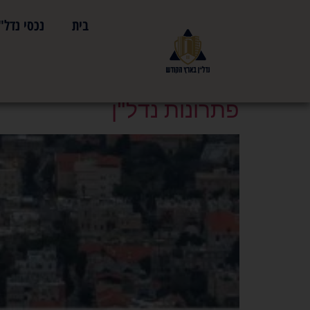
בית
נכסי נדל"
תגית:
משרדי תיווך בצ
פתרונות נדל"ן