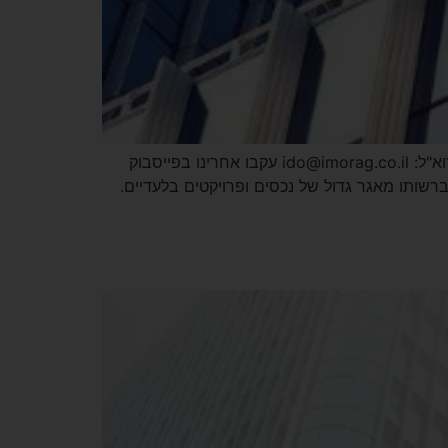
אתר הבית – מורג נכסים משרד תיווך בחיפה כתובתנו: נתן קומוי 5, חיפה טלפון: 04-822-2244 זמינים גם בוואטסאפ! דוא"ל: ido@imorag.co.il עקבו אחרינו בפייסבוק
המשרד פועלים שנים רבות בתחום. ברשותו מאגר גדול של נכסים ופרויקטים בלעדיים.