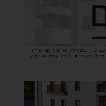
אתר הבית – שורשים מיזמי בוטיק פרויקטים חדשים בחיפה כתובתנו: קציר 1, עתלית טלפון: 3329* דוא"ל: liz.office1@gmail.com עקבו אחרינו בפייסבוק עקבו אחרינו
יזמי בוטיק, הוקמה על ידי השותפים אוהד מורג