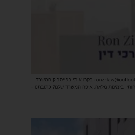
אתר הבית – רון זילברמן עורך דין מקרקעין כתובתנו: משה שרת 3, קריית ים חייגו אלינו – 052-3519284 דוא"ל – ronz-law@outlook.com בקרו אותי בפייסבוק המשרד
קוחותיו בזמינות מלאה. איפה המשרד שלנו? כתובתנו –