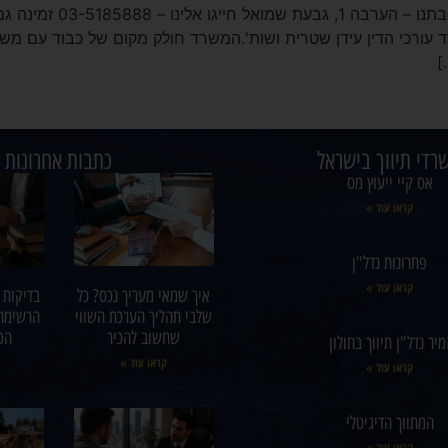
 עורכי הדין עידן שטרית ושות'.המשרד חולק מקום של כבוד עם משרדי
]
רדי תיווך בישראל
כתבות אחרונות
אס קיי ייעוץ מס
קראו עוד »
פתרונות נדל"ן
קראו עוד »
איך שמאי מעריך נכס? כל
בדיקות 
שלבי תהליך הערכת השווי
הרשימה
שחשוב להכיר
הפ
מיר נדל"ן תיווך בחולון
קראו עוד »
קראו עוד »
המתווך הדיגיטלי
קראו עוד »