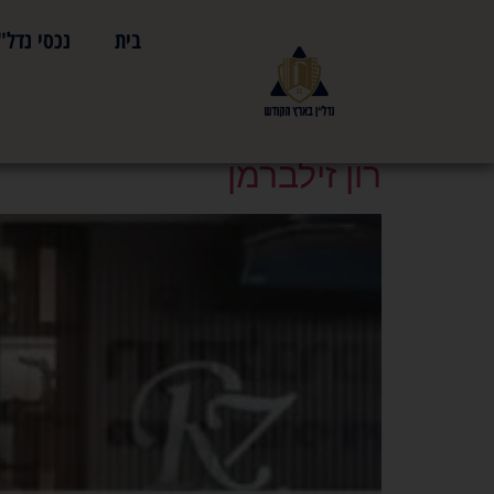
בית
נכסי נדל"
תגית:
עורכי דין התחד
רון זילברמן