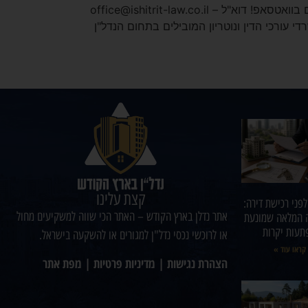
אתר הבית – עידן שטרית משרד עורך דין ונוטריון כתובתנו – הערבה 1, גבעת שמואל חייגו אלינו – 03-5185888 זמינה גם בוואטסאפ! דוא"ל – office@ishitrit-law.co.il
 עורכי הדין ונוטריון המובילים בתחום הנדל"ן
קצת עלינו
לפני רכישת דירה:
אתר נדלן בארץ הקודש – האתר הכי שווה למשקיעים מחול
 המלאה שמונעת
תעות יקרות
או לרוכשי נכסי נדל"ן למגורים או להשקעה בישראל.
קראו עוד »
הצהרת נגישות
|
מדיניות פרטיות
|
מפת אתר