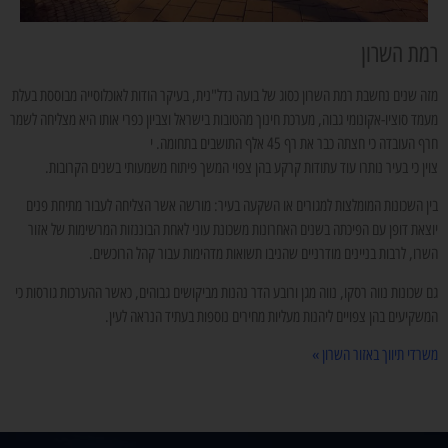
רמת השרון
מזה שנים נחשבת רמת השרון כסוג של בועה נדל"נית, בעיקר הודות לאוכלוסייה מבוססת בעלת
מעמד סוציו-אקונומי גבוה, מערכת חינוך מהטובות בישראל וצביון כפרי אותו היא מצליחה לשמר
חרף העובדה כי חצתה כבר את רף 45 אלף התושבים בתחומה. י
צוין כי בעיר נותרו עוד עתודות קרקע בהן צפוי המשך פיתוח משמעותי בשנים הקרובות.
בין השכונות המומלצות למגורים או השקעה בעיר: מורשה אשר הצליחה לעבור מתיחת פנים
יוצאת דופן עם הפיכתה בשנים האחרונות משכונת עוני לאחת הבוננזות המרשימות של אזור
השרו, לרבות בניינים מודרניים שהניבו תשואות מדהימות עבור קהל הרוכשים.
גם שכונות נווה רסקו, נווה מגן ורובע הדר נהנות מביקושים גבוהים, כאשר ההערכות גורסות כי
המשקיעים בהן צפויים ליהנות מעליות מחירים נוספות בעתיד הנראה לעין.
משרדי תיווך באזור השרון »