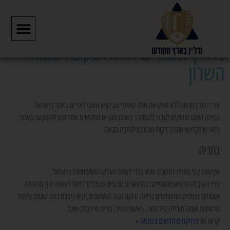
דף הבית
»
נדל"ן למגורים או להשקעה באזור השרון
נדל"ן למגורים או להשקעה באזור
השרון
ערי השרון מהוות ללא ספק את אחד מאזורי הביקוש הפופולאריים ביותר בישראל.
במידה ואתם חושקים לעבור להתגורר באחת מהן או מחפשים אחר נכס להשקעה באזור,
כדאי שתקדישו מספר דקות מזמנכם לכתבה הבאה.
נתניה
אין עוררין כי נתניה נחשבת שלא בכדי לאחת הערים המתפתחות בישראל.
לצד העובדה כי היא מתאפיינת במשאבים טבעיים הכוללים למשל רצועת חוף מרהיבה
ושטחים פתוחים המשמשים כריאה ירוקה עבור התושבים, היא ניצבת בפני מגמת פיתוח
מרשימה אותה מובילה ביד רמה, ראשת העיר, מרים פיירברג-איכר.
קראו על
פרויקטים חדשים בנתניה »